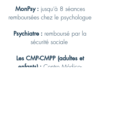
jusqu’à 8 séances
MonPsy :
remboursées chez le psychologue
remboursé par la
Psychiatre :
sécurité sociale
Les CMP-CMPP (adultes et
Centre Médico-
enfants) :
Psychologique et Pédagogique
Bureau
BAPU (étudiant.es) :
d’aide psychologique universitaire
Maison des Adolescents
MDA :
Point d’accueil Ecoute Jeunes
PAEJ :