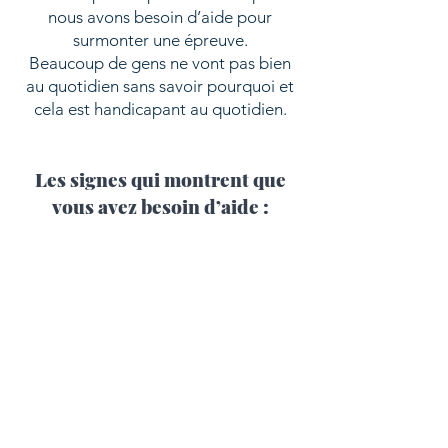
nous avons besoin d’aide pour
surmonter une épreuve.
Beaucoup de gens ne vont pas bien
au quotidien sans savoir pourquoi et
cela est handicapant au quotidien.
Les signes qui montrent que
vous avez besoin d’aide :
Vos proches vous trouvent
déprimé, triste...
Vous doutez de vous et hésitez
en permanence
Vous avez l’impression de vous
saboter