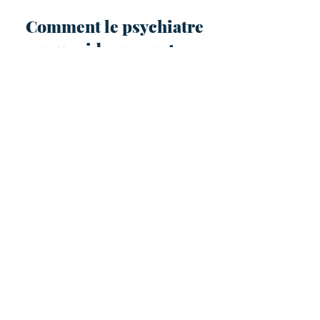
Comment le psychiatre
vous aide avec votre
trouble anxieux ?
Son rôle est de comprendre en
profondeur ce que vous avez et pour
ça il pratique :
un examen mental
un examen physique
des analyses de laboratoire
ou encore de l’imagerie médicale.
En fonction du diagnostic, le
psychiatre traite lui-même la maladie
mentale ou prescrit le traitement à
donner à son patient. Il peut proposer